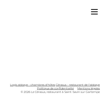
Logis abbaye - chambres d'hôtes
Cérasus - restaurant de l'abbaye
Politique de confidentialité
Mentions légales
© 2026 Le Cérasus, restaurant à Saint-Savin sur Gartempe