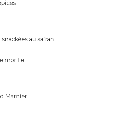
épices
 snackées au safran
e morille
nd Marnier