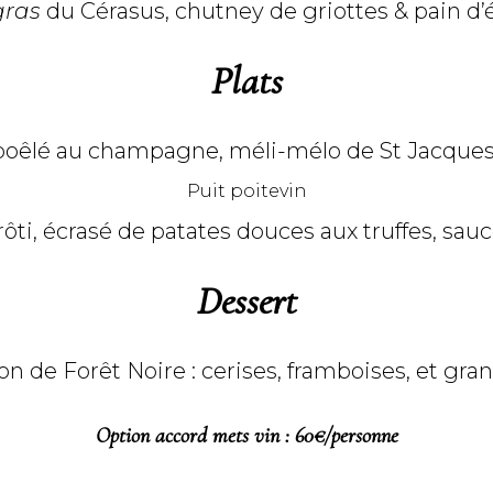
gras
du Cérasus, chutney de griottes & pain d’
Plats
 poêlé au champagne, méli-mélo de St Jacques
Puit poitevin
ôti, écrasé de patates douces aux truffes, sauc
Desse
rt
on de Forêt Noire : cerises, framboises, et gra
Option accord mets vin : 60€/personne