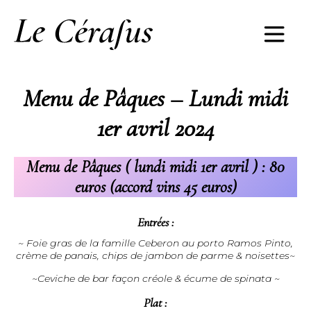
Menu de Pâques – Lundi midi
1er avril 2024
Menu de Pâques ( lundi midi 1er avril ) : 80
euros (accord vins 45 euros)
Entrées :
~ Foie gras de la famille Ceberon au porto Ramos Pinto,
crème de panais, chips de jambon de parme & noisettes~
~Ceviche de bar façon créole & écume de spinata ~
Plat :