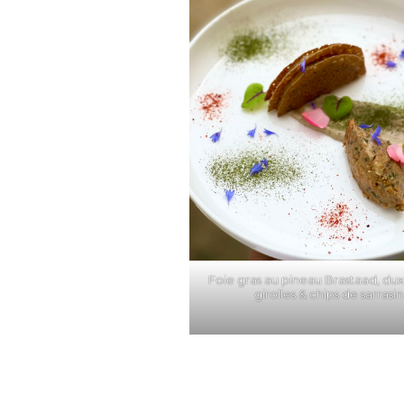
Foie gras au pineau Brastaad, dux
girolles & chips de sarrasin