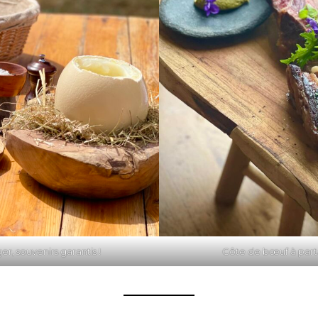
r, souvenirs garantis !
Côte de bœuf à part